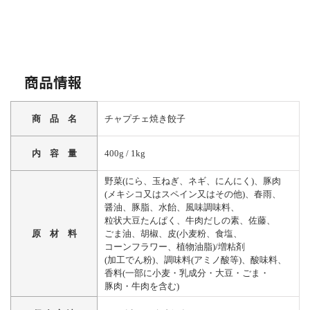
商品情報
商 品 名
チャプチェ焼き餃子
内 容 量
400g / 1kg
野菜(にら、玉ねぎ、ネギ、にんにく)、豚肉
(メキシコ又はスペイン又はその他)、春雨、
醤油、豚脂、水飴、風味調味料、
粒状大豆たんぱく、牛肉だしの素、佐藤、
原 材 料
ごま油、胡椒、皮(小麦粉、食塩、
コーンフラワー、植物油脂)/増粘剤
(加工でん粉)、調味料(アミノ酸等)、酸味料、
香料(一部に小麦・乳成分・大豆・ごま・
豚肉・牛肉を含む)