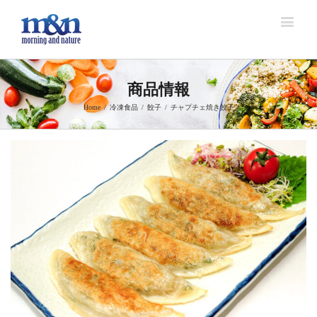
商品情報
Home
/
冷凍食品
/
餃子
/
チャプチェ焼き餃子