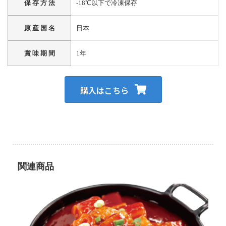
保 存 方 法
‐18℃以下で冷凍保存
原 産 国 名
日本
賞 味 期 間
1年
購入はこちら
関連商品